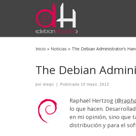
Saltar al contenido
Inicio
»
Noticias
»
The Debian Administrator’s Han
The Debian Adminis
por
diego
|
Publicada
10 mayo, 2012
Raphaël Hertzog (
@rapha
lo que hacen. Desarrollad
en mi opinión, sino que 
distribución y para el so