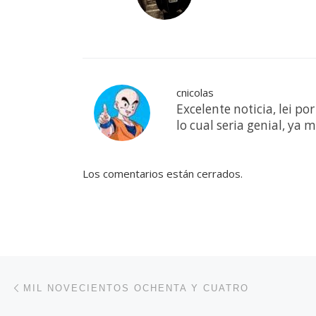
cnicolas
Excelente noticia, lei po
lo cual seria genial, ya
Los comentarios están cerrados.
Navegación de entradas
Entrada anterior
MIL NOVECIENTOS OCHENTA Y CUATRO