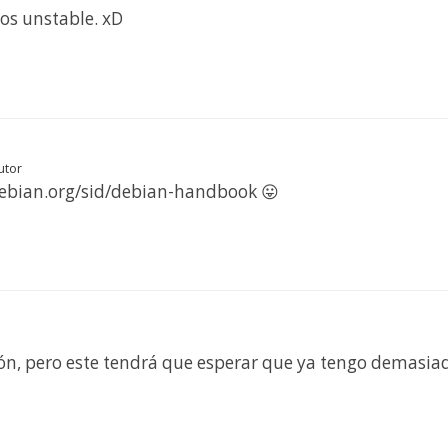
os unstable. xD
utor
.debian.org/sid/debian-handbook 😛
ión, pero este tendrá que esperar que ya tengo demasiad