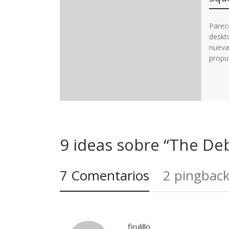
Parec
deskt
nueva
propu
9 ideas sobre “The De
7 Comentarios
2 pingbac
firulillo