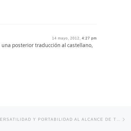
14 mayo, 2012,
4:27 pm
o una posterior traducción al castellano,
En
ENTRADAS
MINTBOX: VERSATILIDAD Y PORTABILIDAD AL ALCANCE DE TODOS