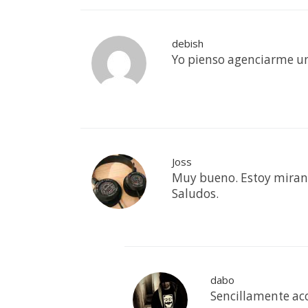
debish
Yo pienso agenciarme un
Joss
Muy bueno. Estoy mirand
Saludos.
dabo
Sencillamente ac