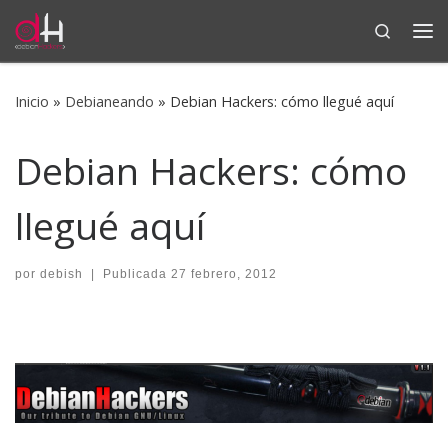
Search
Saltar al contenido
Me
Inicio
»
Debianeando
»
Debian Hackers: cómo llegué aquí
Debian Hackers: cómo
llegué aquí
por
debish
|
Publicada
27 febrero, 2012