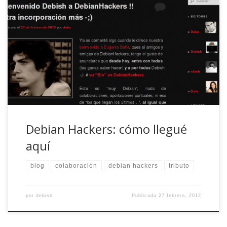
Una tarde cualquiera recibo un mail de Dabo con un
porrón de analogías. De ninjas y katanas iba la cosa. «A
Dabo se le ha ido la pinza del todo», pensé (y más
después del último podcast de año nuevo). Pero no,
resulta que el tío es original hasta […]
Debian Hackers: cómo llegué
aquí
blog
colaboración
debian hackers
tributo
por
debish
Publicada
27 febrero, 2012