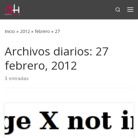
Search
Saltar al contenido
Me
Inicio
»
2012
»
febrero
»
27
Archivos diarios:
27
febrero, 2012
3 entradas
Si sois de los que vivís en testing buscando el fino