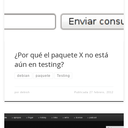
equilibrio entre estabilidad y novedad característicos de la
rama, probablemente os hayáis preguntado más de una
vez ¿por qué el paquete X no está aún en testing?
¿Por qué el paquete X no está
aún en testing?
debian
paquete
Testing
por
debish
Publicada
27 febrero, 2012