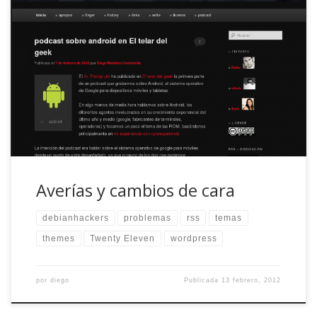
Es muy posible que hayais visto algunos cambios en el
blog, a lo largo del día de hoy. Es que, cuando nos
ponemos, nos ponemos :D. Los líos empezaron el viernes
pasado, justo en el momento en que me quedé sin
conexión a internet, Dabo comentó que fallaba la
sindicación […]
Averías y cambios de cara
debianhackers
problemas
rss
temas
themes
Twenty Eleven
wordpress
por
diego
Publicada
13 febrero, 2012