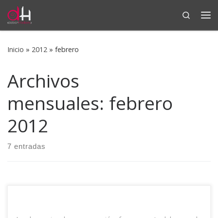
Search
Saltar al contenido
Me
Inicio
»
2012
»
febrero
Archivos
mensuales:
febrero
2012
7 entradas