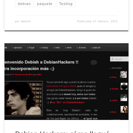
debian
paquete
Testing
por
debish
Publicada
27 febrero, 2012
Una tarde cualquiera recibo un mail de Dabo con un
porrón de analogías. De ninjas y katanas iba la cosa. «A
Dabo se le ha ido la pinza del todo», pensé (y más
después del último podcast de año nuevo). Pero no,
resulta que el tío es original hasta […]