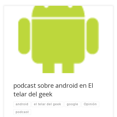
El Sr. Perogrullo ha publicado en El telar del geek la primera
parte de un podcast que grabamos sobre Android, el
sistema operativo de Google para dispositivos móviles y
tabletas. En algo menos de media hora hablamos sobre
Android, los diferentes agentes involucrados en su
crecimiento exponencial del último año […]
podcast sobre android en El
telar del geek
android
el telar del geek
google
Opinión
podcast