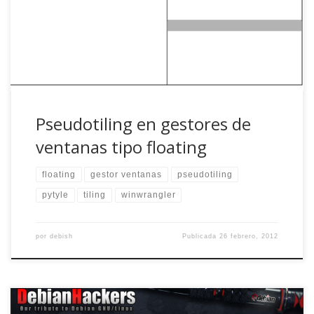
la potencia a la hora de organizar ventanas de forma
automatizada de los gestores tiling. Para suplir esa
carencia, existen algunos programas que nos […]
Pseudotiling en gestores de
ventanas tipo floating
floating
gestor ventanas
pseudotiling
pytyle
tiling
winwrangler
por
debish
Publicada
26 febrero, 2012