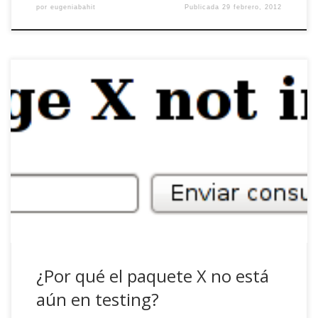
por
eugeniabahit
Publicada
29 febrero, 2012
Si sois de los que vivís en testing buscando el fino
equilibrio entre estabilidad y novedad característicos de la
rama, probablemente os hayáis preguntado más de una
vez ¿por qué el paquete X no está aún en testing?
¿Por qué el paquete X no está
aún en testing?