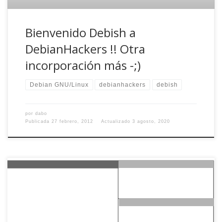
Bienvenido Debish a
DebianHackers !! Otra
incorporación más -;)
Debian GNU/Linux
debianhackers
debish
por
dabo
Publicada
27 febrero, 2012
Actualizado
3 agosto, 2020
Si sois usuarios de uno de los muchos gestores de
ventanas en modo floating (fluxbox, openbox, icewm,
wmaker, etc), quizá en ciertas ocasiones echéis de menos