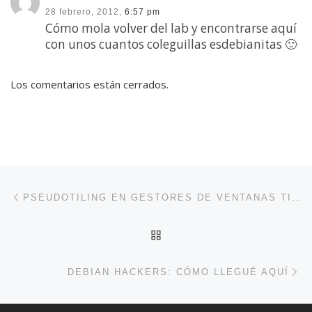
28 febrero, 2012,
6:57 pm
Cómo mola volver del lab y encontrarse aquí
con unos cuantos coleguillas esdebianitas 🙂
Los comentarios están cerrados.
Navegación de entradas
Entrada anterior
PSEUDOTILING EN GESTORES DE VENTANAS TIPO FLOATING
VOLVER A LA LISTA DE 
En
DEBIAN HACKERS: CÓMO LLEGUÉ AQUÍ