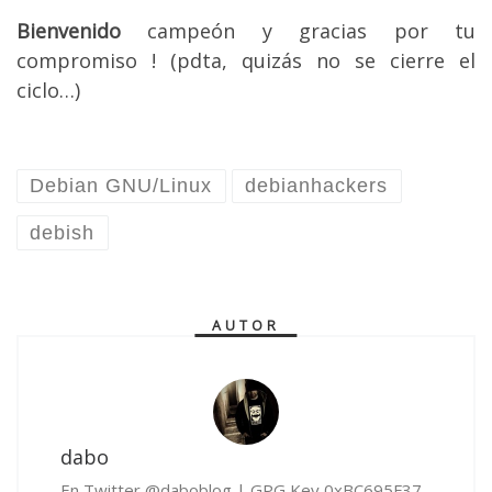
Bienvenido
campeón y gracias por tu
compromiso ! (pdta, quizás no se cierre el
ciclo…)
Debian GNU/Linux
debianhackers
debish
AUTOR
dabo
En Twitter @daboblog | GPG Key 0xBC695F37