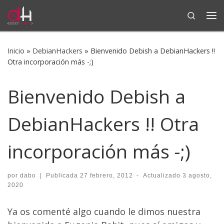
Search
Saltar al contenido
Me
Inicio
»
DebianHackers
»
Bienvenido Debish a DebianHackers !!
Otra incorporación más -;)
Bienvenido Debish a
DebianHackers !! Otra
incorporación más -;)
por
dabo
|
Publicada
27 febrero, 2012
-
Actualizado
3 agosto,
2020
Ya os comenté algo cuando le dimos nuestra