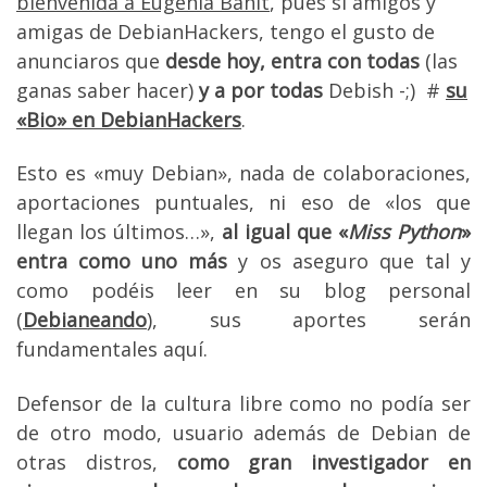
bienvenida a Eugenia Bahit
, pues sí amigos y
amigas de DebianHackers, tengo el gusto de
anunciaros que
desde hoy, entra con todas
(las
ganas saber hacer)
y a por todas
Debish -;) #
su
«Bio» en DebianHackers
.
Esto es «muy Debian», nada de colaboraciones,
aportaciones puntuales, ni eso de «los que
llegan los últimos…»,
al igual que «
Miss Python
»
entra como uno más
y os aseguro que tal y
como podéis leer en su blog personal
(
Debianeando
), sus aportes serán
fundamentales aquí.
Defensor de la cultura libre como no podía ser
de otro modo, usuario además de Debian de
otras distros,
como gran investigador en