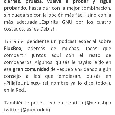
ciernes, prueba, vuelve a probar y sigue
probando
, hasta dar con la mejor combinación,
sin quedarse con la opción más fácil, sino con la
más adecuada…
Espíritu GNU
por los cuatro
costados, así es Debish.
Tenemos
pendiente un podcast especial sobre
FluxBox
, además de muchas líneas que
compartir juntos aquí con el resto de
compañeros. Algunos, quizás le hayáis leído en
esa
gran comunidad
de «
esDebian
» dando algún
consejo a los que empiezan, quizás en
«
PíllateUnLinux
» (el nombre ya lo dice todo-;),
en la Red…
También le podéis leer en
identi.ca
(
@debish
) o
twitter
(
@puntodeb
).