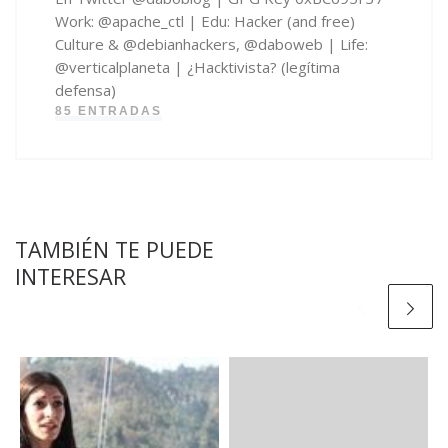
Work: @apache_ctl | Edu: Hacker (and free)
Culture & @debianhackers, @daboweb | Life:
@verticalplaneta | ¿Hacktivista? (legítima
defensa)
85 ENTRADAS
TAMBIÉN TE PUEDE
INTERESAR