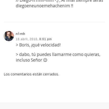
// Diego-n1mh-nim -;) , Al final siempre serás
diegoeneunoemehachenim !!
n1mh
18 abril, 2010,
6:01 pm
> Boris, ¡qué velocidad!
> dabo, tú puedes llamarme como quieras,
incluso Señor 😉
Los comentarios están cerrados.