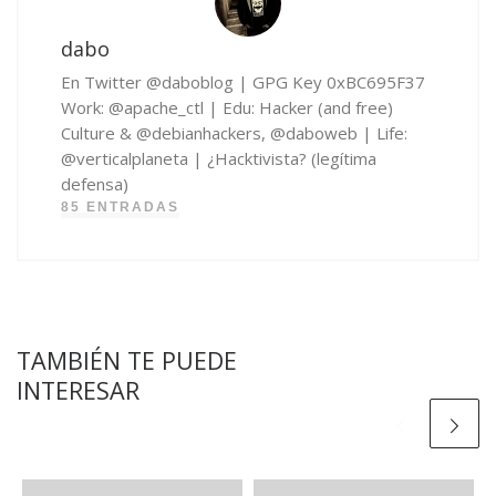
dabo
En Twitter @daboblog | GPG Key 0xBC695F37
Work: @apache_ctl | Edu: Hacker (and free)
Culture & @debianhackers, @daboweb | Life:
@verticalplaneta | ¿Hacktivista? (legítima
defensa)
85 ENTRADAS
TAMBIÉN TE PUEDE
INTERESAR