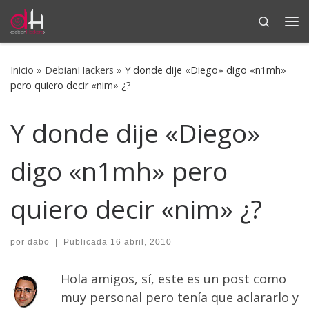
Search
Saltar al contenido
Me
Inicio
»
DebianHackers
»
Y donde dije «Diego» digo «n1mh»
pero quiero decir «nim» ¿?
Y donde dije «Diego»
digo «n1mh» pero
quiero decir «nim» ¿?
por
dabo
|
Publicada
16 abril, 2010
Hola amigos, sí, este es un post como
muy personal pero tenía que aclararlo y