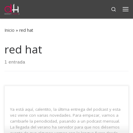
Search
Saltar al contenido
Me
Inicio
»
red hat
red hat
1 entrada
Ya está aquí, calentito, la última entrega del podcast y esta
vez viene con varias novedades. Para empezar, vamos a
cambiarle la periodicidad, pasando a un podcast mensual.
La llegada del verano ha servidor para que nos diésemos
cuenta de que algunos vamos con la lengua fuera desde