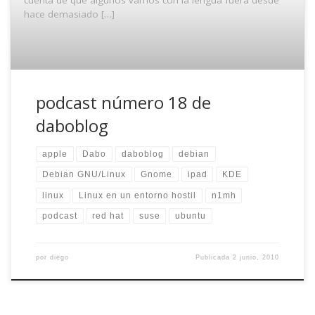
hace demasiado […]
podcast número 18 de
daboblog
apple
Dabo
daboblog
debian
Debian GNU/Linux
Gnome
ipad
KDE
linux
Linux en un entorno hostil
n1mh
podcast
red hat
suse
ubuntu
por
diego
Publicada
2 junio, 2010