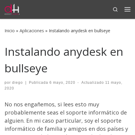
Search
Saltar al contenido
Me
Inicio
»
Aplicaciones
»
Instalando anydesk en bullseye
Instalando anydesk en
bullseye
por
diego
|
Publicada
6 mayo, 2020
-
Actualizado
11 mayo,
2020
No nos engañemos, si lees esto muy
probablemente seas el soporte informático de
alguien. En mi caso particular, soy el soporte
informático de familia y amigos en dos países y