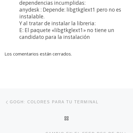
dependencias incumplidas:
anydesk : Depende: libgtkglext1 pero no es
instalable.
Y al tratar de instalar la libreria:
E: El paquete «libgtkglext1» no tiene un
candidato para la instalación
Los comentarios están cerrados.
Navegación de entradas
Entrada anterior
GOGH: COLORES PARA TU TERMINAL
VOLVER A LA LISTA DE 
En