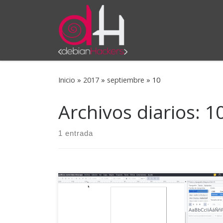
Saltar al contenido
Inicio
»
2017
»
septiembre
»
10
Archivos diarios:
1
1 entrada
Dada mi casi insana obsesión por aprovechar al
máximo los cada vez más reducidos píxeles
verticales de mi pantalla (gracias, wide screen