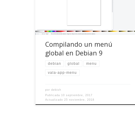
formats) siempre he admirado la idea de
integrar los menús de aplicaciones en el panel
superior del escritorio. Sí, a lo Mac OS, a lo Unity,
preparad los […]
Compilando un menú
global en Debian 9
debian
global
menu
vala-app-menu
por
debish
Publicada
10 septiembre, 2017
Actualizado
25 noviembre, 2018