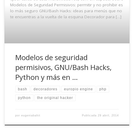
Modelos de Seguridad Permisivos: permitir y no prohibir es
lo más seguro GNU/Bash Hacks: ideas para menús que no
te encuentras a la vuelta de la esquina Decorador para […]
Modelos de seguridad
permisivos, GNU/Bash Hacks,
Python y más en …
bash
decoradores
europio engine
php
python
the original hacker
por
eugeniabahit
Publicada
29 abril, 2014