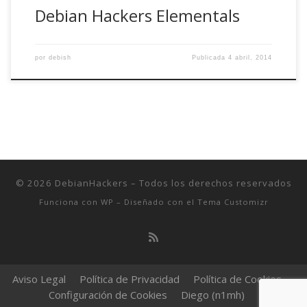
Debian Hackers Elementals
por
debish
Publicada
4 abril, 2014
© 2026
DebianHackers
– Todos los derechos reservados
Funciona con
WP
– Diseñado con el
Tema Customizr
Aviso Legal
Política de Privacidad
Política de Cookies
Configuración de Cookies
Diego (n1mh)