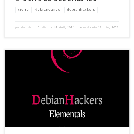
cierre
debianeando
debianhackers
por
debish
Publicada
14 abril, 2014
Actualizado
19 julio, 2020
Ya dejó caer algo Dabo hace unos días, pero la verdad es
que por una vez hemos sido buenos y nos hemos
mantenido (más o menos) calladitos hasta tenerlo todo
listo. Y creedme que no ha sido por falta de ganas, pero
hay veces en que la espera merece la […]