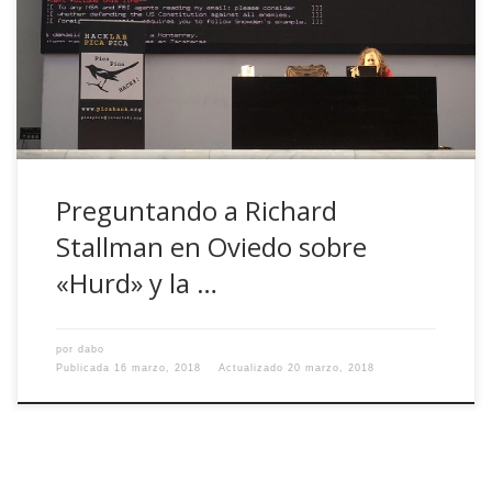
un «justito» apoyo institucional según lo que pude ver ) que
RMS estuviese en Oviedo tres años después de su primera
conferencia en la ciudad. Tras años escribiéndome […]
Preguntando a Richard
Stallman en Oviedo sobre
«Hurd» y la …
por
dabo
Publicada
16 marzo, 2018
Actualizado
20 marzo, 2018