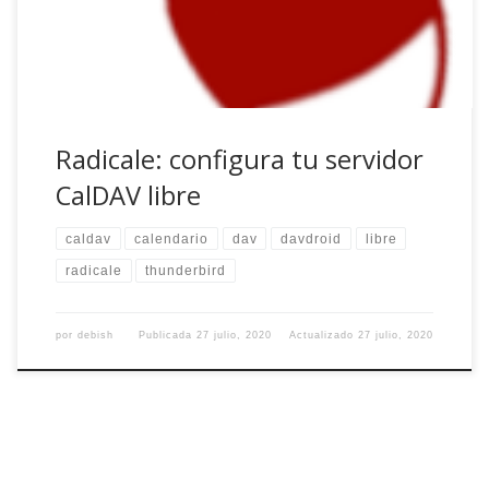
Radicale, un servidor CalDAV libre. […]
Radicale: configura tu servidor
CalDAV libre
caldav
calendario
dav
davdroid
libre
radicale
thunderbird
por
debish
Publicada
27 julio, 2020
Actualizado
27 julio, 2020