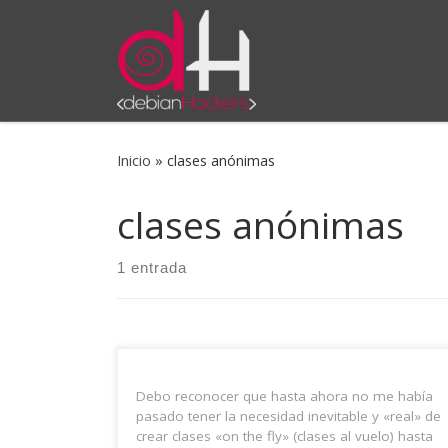
Saltar al contenido
Inicio
»
clases anónimas
clases anónimas
1 entrada
Debo reconocer que hasta ahora no me había
pasado tener la necesidad inevitable y «real» de
crear clases «on the fly» (clases al vuelo) hasta