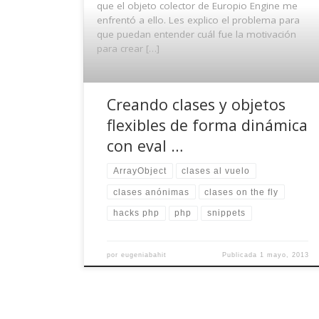
que el objeto colector de Europio Engine me
enfrentó a ello. Les explico el problema para
que puedan entender cuál fue la motivación
para crear […]
Creando clases y objetos
flexibles de forma dinámica
con eval …
ArrayObject
clases al vuelo
clases anónimas
clases on the fly
hacks php
php
snippets
por
eugeniabahit
Publicada
1 mayo, 2013