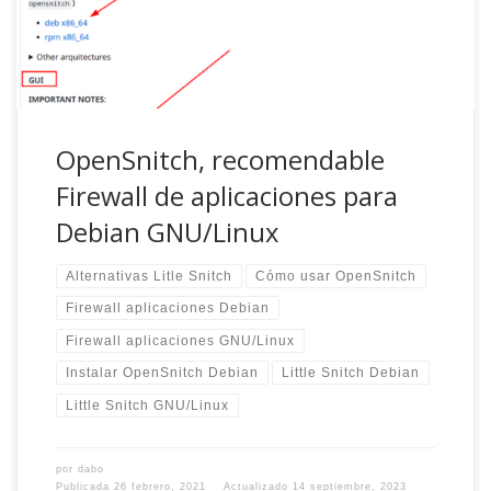
basado en Little Snitch y escrito en Python. Una […]
OpenSnitch, recomendable
Firewall de aplicaciones para
Debian GNU/Linux
Alternativas Litle Snitch
Cómo usar OpenSnitch
Firewall aplicaciones Debian
Firewall aplicaciones GNU/Linux
Instalar OpenSnitch Debian
Little Snitch Debian
Little Snitch GNU/Linux
por
dabo
Publicada
26 febrero, 2021
Actualizado
14 septiembre, 2023