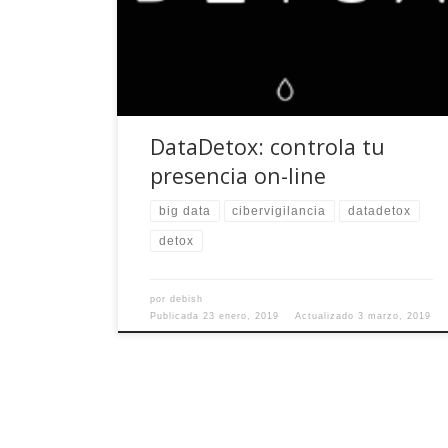
rastrean a diario nuestra actividad, preferencias
de navegación y gustos en busca de un trocito
del suculento pastel del Big Data. ¿Conoces tu
[…]
DataDetox: controla tu
presencia on-line
big data
cibervigilancia
datadetox
detox
por
debish
Publicada
23 enero, 2019
Actualizado
3 marzo, 2019