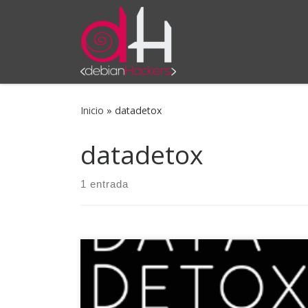
Saltar al contenido
Inicio
»
datadetox
datadetox
1 entrada
De la mano del Tactical Technology Collective y
la Fundación Mozilla llega esta fantástica
iniciativa que busca concienciar sobre privacidad
on-line. Decenas de aplicaciones y sitios web