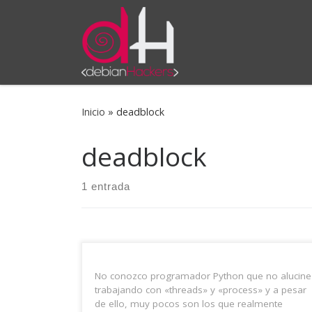
Saltar al contenido
Inicio
»
deadblock
deadblock
1 entrada
No conozco programador Python que no alucine
trabajando con «threads» y «process» y a pesar
de ello, muy pocos son los que realmente