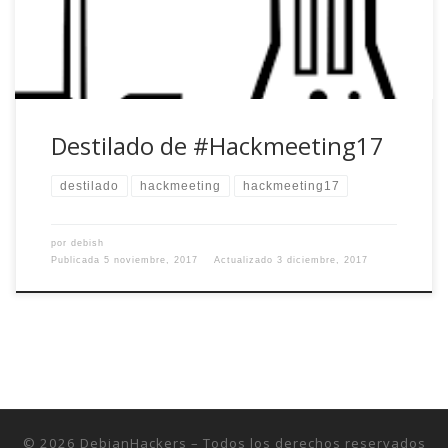
destilado de #HackMeeting2017 en los comentarios:
Destilado de #Hackmeeting17
destilado
hackmeeting
hackmeeting17
por
debish
Publicada
5 noviembre, 2017
Actualizado
3 diciembre, 2017
© 2026
DebianHackers
– Todos los derechos reservados