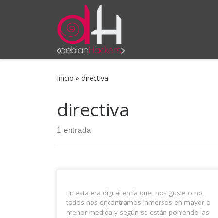
Saltar al contenido
Inicio
»
directiva
directiva
1 entrada
En esta era digital en la que, nos guste o no,
todos nos encontramos inmersos en mayor o
menor medida y según se están poniendo las