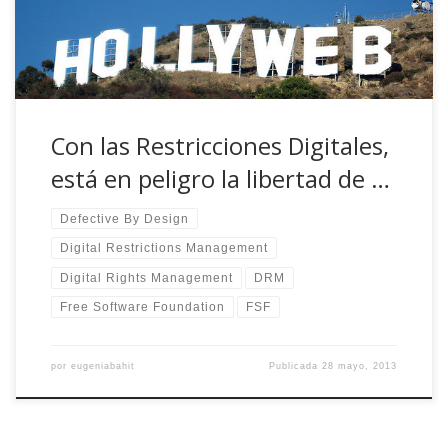
fuesen los únicos que pudiesen tener un control absoluto
sobre la […]
Con las Restricciones Digitales,
está en peligro la libertad de …
Defective By Design
Digital Restrictions Management
Digital Rights Management
DRM
Free Software Foundation
FSF
por
eugeniabahit
Publicada
28 mayo, 2013