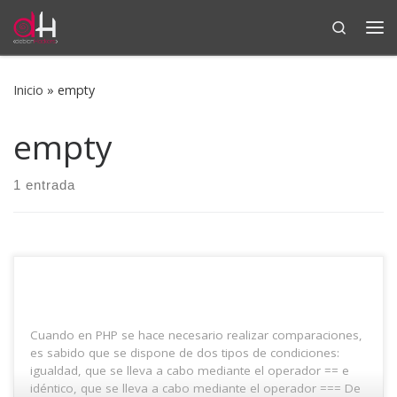
Search
Saltar al contenido
Me
Inicio
»
empty
empty
1 entrada
Cuando en PHP se hace necesario realizar comparaciones,
es sabido que se dispone de dos tipos de condiciones:
igualdad, que se lleva a cabo mediante el operador == e
idéntico, que se lleva a cabo mediante el operador === De