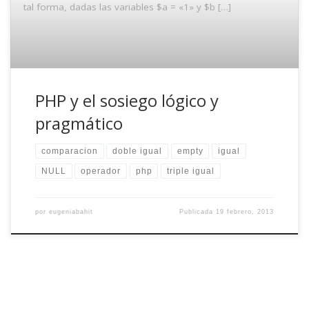
tal forma, dadas las variables $a = «1» y $b […]
PHP y el sosiego lógico y
pragmático
comparacion
doble igual
empty
igual
NULL
operador
php
triple igual
por
eugeniabahit
Publicada
19 febrero, 2013