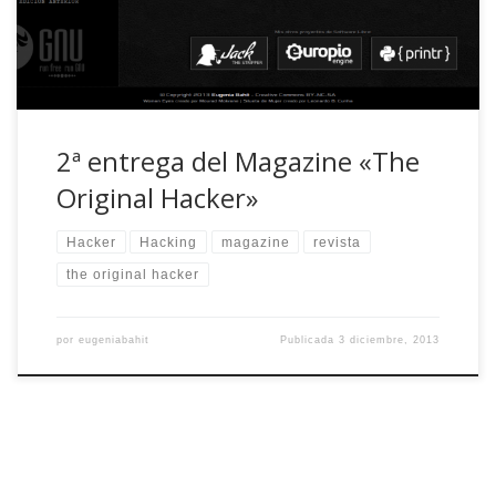
primera edición […]
2ª entrega del Magazine «The
Original Hacker»
Hacker
Hacking
magazine
revista
the original hacker
por
eugeniabahit
Publicada
3 diciembre, 2013