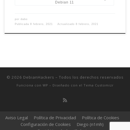
Debian 11
por
dabo
Publicada
8 febrero, 2021
Actualizado
8 febrero, 2021
© 2026
DebianHackers
– Todos los derechos reservados
Funciona con
WP
– Diseñado con el
Tema Customizr
Aviso Legal
Política de Privacidad
Política de Cookies
Configuración de Cookies
Diego (n1mh)