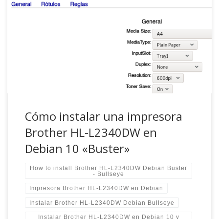
Entrada lo más resumida posible debido a mi falta de
tiempo para explayarme más . Si tienes prisa, ve
directamente al final en «la solución». Situación y de dónde
vino el problema: Yo usaba Debian Testing desde 2019 y
esta impresora en mis Debian desde hace unos 5 años y
[…]
Cómo instalar una impresora
Brother HL-L2340DW en
Debian 10 «Buster»
How to install Brother HL-L2340DW Debian Buster
- Bullseye
Impresora Brother HL-L2340DW en Debian
Instalar Brother HL-L2340DW Debian Bullseye
Instalar Brother HL-L2340DW en Debian 10 y