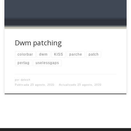
configuración, son pocos y sencillos: […]
Dwm patching
colorbar
dwm
KISS
parche
patch
pertag
uselessgaps
por
debish
Publicada
25 agosto, 2020
Actualizado
25 agosto, 2020