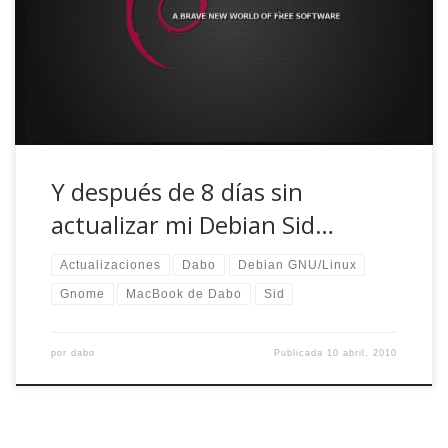
como di la charla bajo Debian GNU/Linux y GNOME 2, no
estaba para jugármela con tanto colega maquero xD,
estoy preparando ese post) y la Semana Santa, […]
Y después de 8 días sin
actualizar mi Debian Sid…
Actualizaciones
Dabo
Debian GNU/Linux
Gnome
MacBook de Dabo
Sid
por
dabo
Publicada
10 abril, 2010