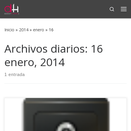
Search
Saltar al contenido
Me
Inicio
»
2014
»
enero
»
16
Archivos diarios:
16
enero, 2014
1 entrada
Ya he comentado en algún podcast que por lo general,
siempre suelo instalar mis máquinas Debian (escritorio)