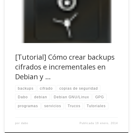
con LVM cifrando la raíz, /home y la swap (una buena
«feature» de Debian, si cifras vía dm-crypt tu /home, por
seguridad te obliga desde el instalador a cifrar la swap por
los […]
[Tutorial] Cómo crear backups
cifrados e incrementales en
Debian y …
backups
cifrado
copias de seguridad
Dabo
debian
Debian GNU/Linux
GPG
programas
servicios
Trucos
Tutoriales
por
dabo
Publicada
16 enero, 2014