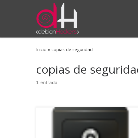
Saltar al contenido
Inicio
»
copias de seguridad
copias de segurida
1 entrada
Ya he comentado en algún podcast que por lo
general, siempre suelo instalar mis máquinas
Debian (escritorio) con LVM cifrando la raíz,