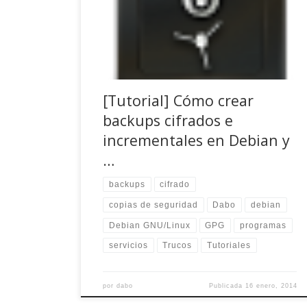
/home y la swap (una buena «feature» de
Debian, si cifras vía dm-crypt tu /home, por
seguridad te obliga desde el instalador a cifrar la
swap por los […]
[Tutorial] Cómo crear
backups cifrados e
incrementales en Debian y
…
backups
cifrado
copias de seguridad
Dabo
debian
Debian GNU/Linux
GPG
programas
servicios
Trucos
Tutoriales
por
dabo
Publicada
16 enero, 2014