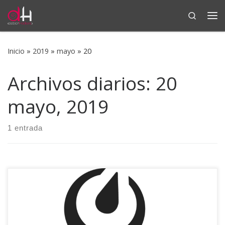
Search
Saltar al contenido
Me
Inicio
»
2019
»
mayo
»
20
Archivos diarios:
20
mayo, 2019
1 entrada
¡Me encanta el olor a software libre por las mañanas! Y
más cuando una aplicación privativa que me gusta se