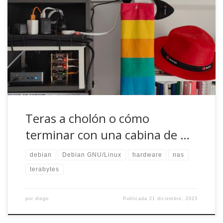
Durante el último año y medio me ha estado rondando la
cabeza la idea de tener más espacio de almacenamiento
disponible en canelo, el servidor de casa pero quería
hacerlo de una forma diferente a como hasta entonces,
cuando añadía nuevos discos duros externos por USB.
Además de generar calor, […]
Teras a cholón o cómo
terminar con una cabina de …
debian
Debian GNU/Linux
hardware
nas
terabytes
por
diego
Publicada
21 diciembre, 2023