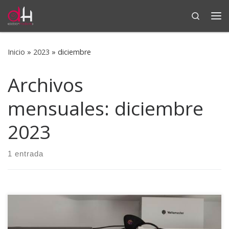
Search
Saltar al contenido
Me
Inicio
»
2023
»
diciembre
Archivos
mensuales:
diciembre
2023
1 entrada