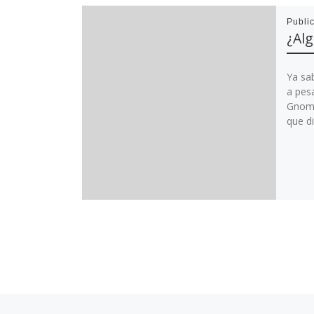
Publi
¿Alg
Ya sa
a pesa
Gnome
que di
Entrada anterior