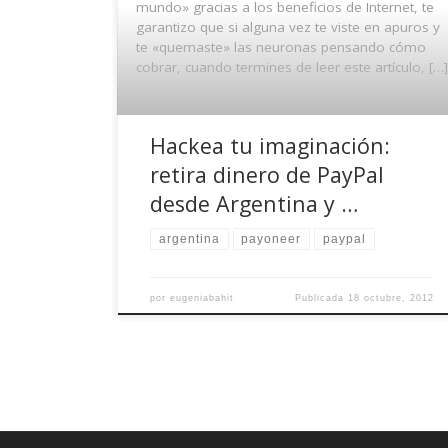
mundo» gracias a los beneficios de Internet, te
garantizo que si alguna vez te viste en apuros y
te «quemaste» las neuronas pensando cómo
cobrar, cuando termines de leer este artículo, […]
Hackea tu imaginación:
retira dinero de PayPal
desde Argentina y …
argentina
payoneer
paypal
por
eugeniabahit
Publicada
18 octubre, 2012