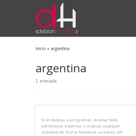
Saltar al contenido
Inicio
»
argentina
argentina
1 entrada
Si te dedicas a programar, diseñar Web,
administrar sistemas o realizas cualquier
actividad de forma freelance «a través del