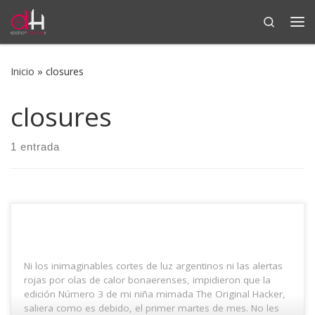
Search
Saltar al contenido
Me
Inicio
»
closures
closures
1 entrada
Ni los inimaginables cortes de luz argentinos ni las alertas
rojas por olas de calor bonaerenses, impidieron que la
edición Número 3 de mi niña mimada The Original Hacker,
saliera como es debido, el primer martes de mes. No les