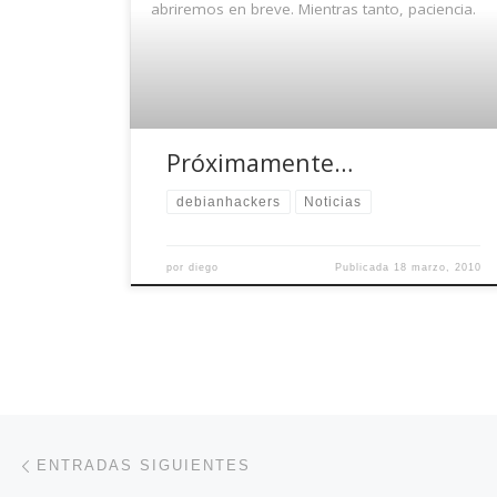
abriremos en breve. Mientras tanto, paciencia.
Próximamente…
debianhackers
Noticias
por
diego
Publicada
18 marzo, 2010
Navegación de entradas
Entradas siguientes
ENTRADAS SIGUIENTES