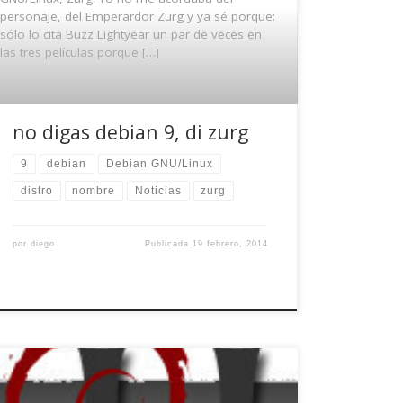
personaje, del Emperardor Zurg y ya sé porque:
sólo lo cita Buzz Lightyear un par de veces en
las tres películas porque […]
no digas debian 9, di zurg
9
debian
Debian GNU/Linux
distro
nombre
Noticias
zurg
por
diego
Publicada
19 febrero, 2014
Un lector de este humilde, personal y esforzado