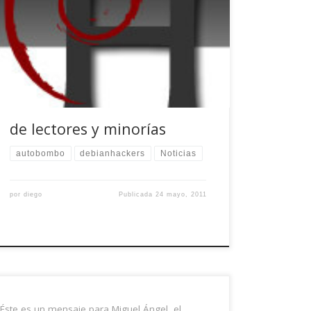
blog le ha dicho a dabo que debianhackers es
un blog de culto. Lo argumentaba diciendo que
hablamos de lo que queremos, sin tener un
calendario de publicación estricto al que
atenernos y sin injerencias de ningún tipo.
Quitando que sigo sin […]
de lectores y minorías
autobombo
debianhackers
Noticias
por
diego
Publicada
24 mayo, 2011
Éste es un mensaje para Miguel Ángel, el