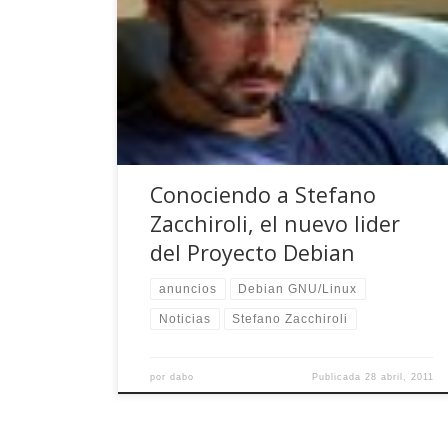
Con tanto lío de días atrás, me quedó pendiente
esta entrada. En un blog como este dedicado a
Debian y sus particularidades, no podía faltar
una reseña dedicada al que es desde el pasado
17 de Abril la cara visible al más alto nivel dentro
del organigrama de Debian. Como […]
Conociendo a Stefano
Zacchiroli, el nuevo lider
del Proyecto Debian
anuncios
Debian GNU/Linux
Noticias
Stefano Zacchiroli
por
dabo
Publicada
28 abril, 2011