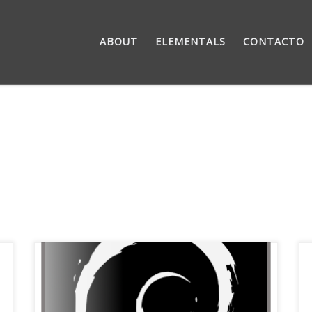
ABOUT
ELEMENTALS
CONTACTO
Hoy ha sido un día de fiesta, fiesta del Software
Libre, de GNU/Linux y sobre todo, el día de
Debian. Más allá de una cuestión de fechas por