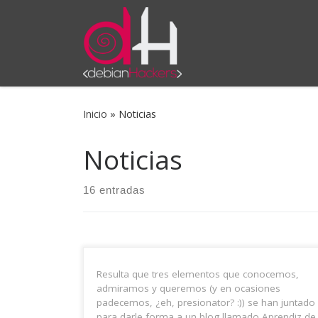
Saltar al contenido
Inicio
»
Noticias
Noticias
16 entradas
Resulta que tres elementos que conocemos,
admiramos y queremos (y en ocasiones
padecemos, ¿eh, presionator? :)) se han juntado
para darle forma a un blog llamado Aprendiz de