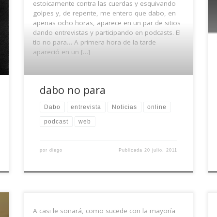
estoicamente contra las cuerdas y esquivando
golpes y, de repente, me entero que dabo, en
apenas ocho horas, aparece en un par de sitios
dando entrevistas y participando en podcasts. El
tío no para… A primera hora de la tarde
apareció en un […]
dabo no para
Dabo
entrevista
Noticias
online
podcast
web
por
diego
Publicada
20 julio, 2011
A casi le sonará, como sucede con la mayoría