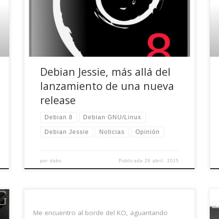
lo que ha supuesto este sábado 24 (por si
alguien no lo sabe hoy ha visto la luz Debian 8
estable), para […]
Debian Jessie, más allá del
lanzamiento de una nueva
release
Debian 8
Debian GNU/Linux
Debian Jessie
Noticias
Opinión
por
dabo
Publicada
26 abril, 2015
Me encuentro al borde del KO, aguantando