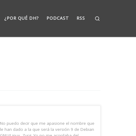
Search
¿POR QUÉ DH?
PODCAST
RSS
No puedo decir que me apasione el nombre que
le han dado a la que será la versión 9 de Debian
GNU/Linux, Zurg. Yo no me acordaba del