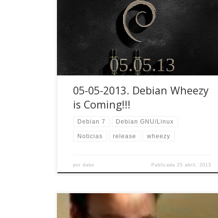
Los que usamos Testing o Sid ya hemos visto lo
que nos trae Debian 7, pero no es un
lanzamiento menor. Debian Whezzy estará
disponible el 5 mayo, únete a la fiesta -;)
05-05-2013. Debian Wheezy
is Coming!!!
Debian 7
Debian GNU/Linux
Noticias
release
wheezy
por
dabo
Publicada
25 abril, 2013