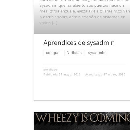
Sysadmin que ha abierto sus puertas hace un
mes. @fpalenzuela, @itzala74 e @israelmgo van
a escribir sobre administración de sistemas en
varios […]
Aprendices de sysadmin
colegas
Noticias
sysadmin
por
diego
Publicada
27 mayo, 2016
Actualizado
27 mayo, 2016