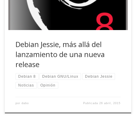
estable), para […]
Debian Jessie, más allá del
lanzamiento de una nueva
release
Debian 8
Debian GNU/Linux
Debian Jessie
Noticias
Opinión
por
dabo
Publicada
26 abril, 2015