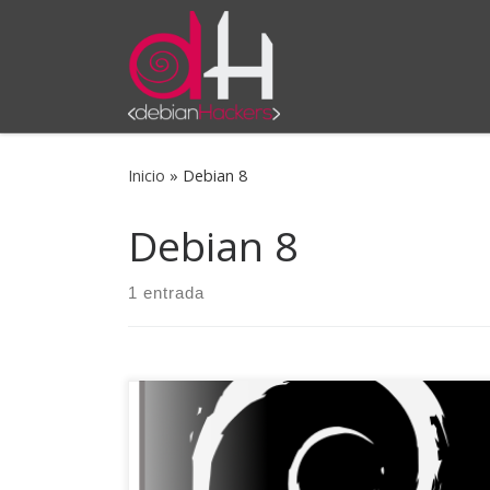
Saltar al contenido
Inicio
»
Debian 8
Debian 8
1 entrada
Hoy ha sido un día de fiesta, fiesta del Software
Libre, de GNU/Linux y sobre todo, el día de
Debian. Más allá de una cuestión de fechas por