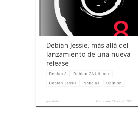
lo que ha supuesto este sábado 24 (por si
alguien no lo sabe hoy ha visto la luz Debian 8
estable), para […]
Debian Jessie, más allá del
lanzamiento de una nueva
release
Debian 8
Debian GNU/Linux
Debian Jessie
Noticias
Opinión
por
dabo
Publicada
26 abril, 2015