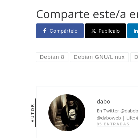
Comparte este/a e
Compártelo
Publícalo
Debian 8
Debian GNU/Linux
D
dabo
AUTOR
En Twitter @dabob
@daboweb | Life: @v
85 ENTRADAS