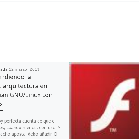
cada
12 marzo, 2013
endiendo la
iarquitectura en
ian GNU/Linux con
ix
y perfecta cuenta de que el
o es, cuando menos, confuso. Y
hecho aposta, debo añadir. El