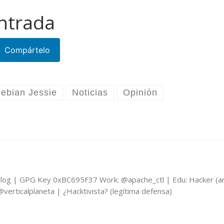
ntrada
Compártelo
ebian Jessie
Noticias
Opinión
log | GPG Key 0xBC695F37 Work: @apache_ctl | Edu: Hacker (an
erticalplaneta | ¿Hacktivista? (legítima defensa)