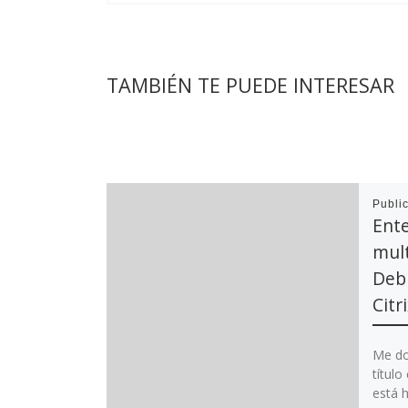
TAMBIÉN TE PUEDE INTERESAR
Publi
Ent
mult
Deb
Citr
Me do
títul
está 