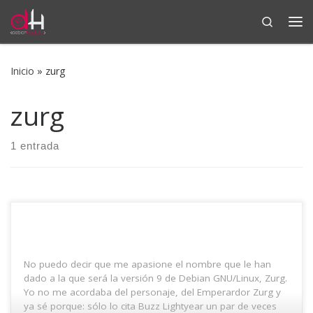
Search
Saltar al contenido
Me
Inicio
»
zurg
zurg
1 entrada
No puedo decir que me apasione el nombre que le han
dado a la que será la versión 9 de Debian GNU/Linux, Zurg.
Yo no me acordaba del personaje, del Emperardor Zurg y
ya sé porque: sólo lo cita Buzz Lightyear un par de veces