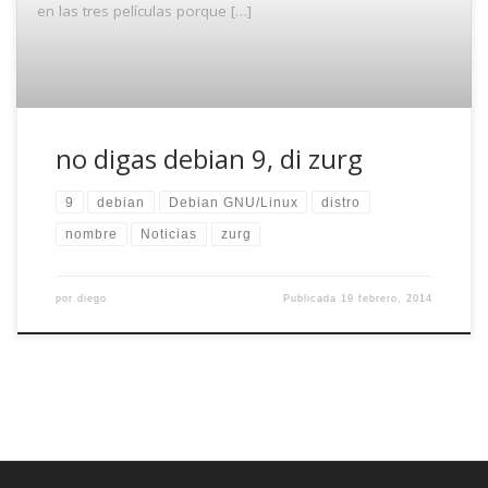
en las tres películas porque […]
no digas debian 9, di zurg
9
debian
Debian GNU/Linux
distro
nombre
Noticias
zurg
por
diego
Publicada
19 febrero, 2014