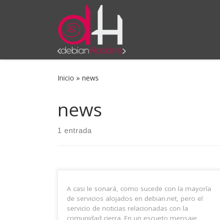
Saltar al contenido
Inicio
»
news
news
1 entrada
A casi le sonará, como sucede con la mayoría
de servicios alojados en debian.net, pero el
servicio de noticias relacionadas con la
comunidad cierra. En un escueto mensaje