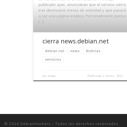
publicado ayer, anunciaban que el servicio cierra
tras diecinueve meses de actividad y que pasará
a ser una página estática. Personalmente pienso
[…]
cierra news.debian.net
debian.net
news
Noticias
servicios
por
diego
Publicada
1 marzo, 2011
© 2026
DebianHackers
– Todos los derechos reservados