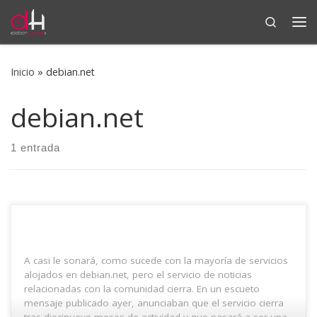
Search
Saltar al contenido
Me
Inicio
»
debian.net
debian.net
1 entrada
A casi le sonará, como sucede con la mayoría de servicios
alojados en debian.net, pero el servicio de noticias
relacionadas con la comunidad cierra. En un escueto
mensaje publicado ayer, anunciaban que el servicio cierra
tras diecinueve meses de actividad y que pasará a ser una