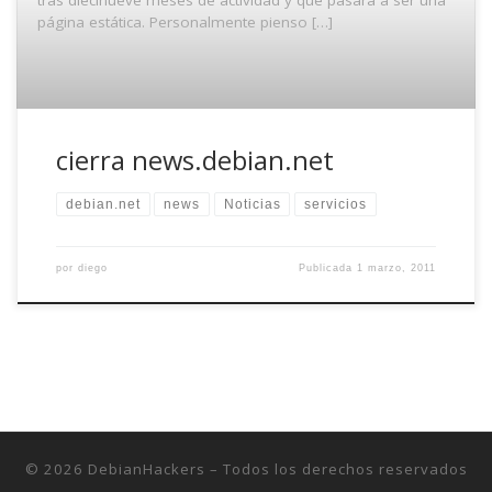
página estática. Personalmente pienso […]
cierra news.debian.net
debian.net
news
Noticias
servicios
por
diego
Publicada
1 marzo, 2011
© 2026
DebianHackers
– Todos los derechos reservados