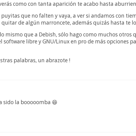
 verás como con tanta aparición te acabo hasta aburriend
s puyitas que no falten y vaya, a ver si andamos con ti
o quitar de algún marroncete, además quizás hasta te lo
 lo mismo que a Debish, sólo hago como muchos otros 
el software libre y GNU/Linux en pro de más opciones par
estras palabras, un abrazote !
a sido la booooomba 😆