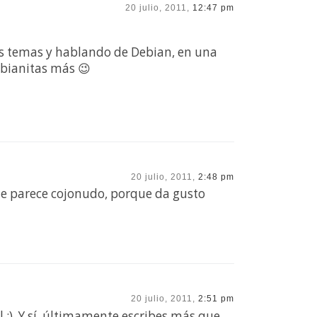
20 julio, 2011,
12:47 pm
os temas y hablando de Debian, en una
ebianitas más 😉
20 julio, 2011,
2:48 pm
 me parece cojonudo, porque da gusto
20 julio, 2011,
2:51 pm
l :). Y sí, últimamente escribes más que