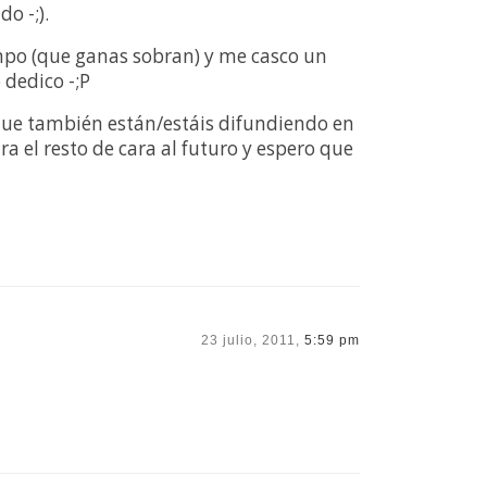
o -;).
empo (que ganas sobran) y me casco un
 dedico -;P
que también están/estáis difundiendo en
a el resto de cara al futuro y espero que
23 julio, 2011,
5:59 pm