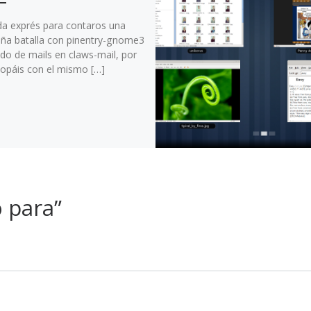
da exprés para contaros una
ña batalla con pinentry-gnome3
ado de mails en claws-mail, por
topáis con el mismo […]
 para”