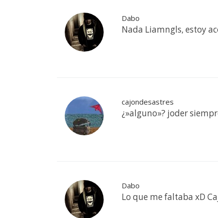
Dabo
Nada Liamngls, estoy a
cajondesastres
¿»alguno»? joder siemp
Dabo
Lo que me faltaba xD Caj