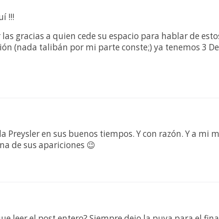
 !!!
las gracias a quien cede su espacio para hablar de est
n (nada talibán por mi parte conste;) ya tenemos 3 D
la Preysler en sus buenos tiempos. Y con razón. Y a mi
na de sus apariciones 😉
e leer el post entero? Siempre dejo la puya para el fina