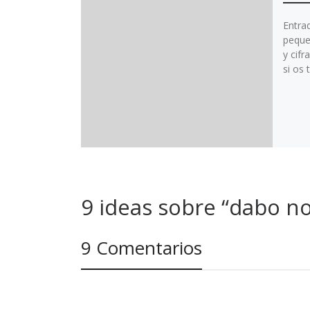
Entra
peque
y cifr
si os 
9 ideas sobre “dabo no
9 Comentarios