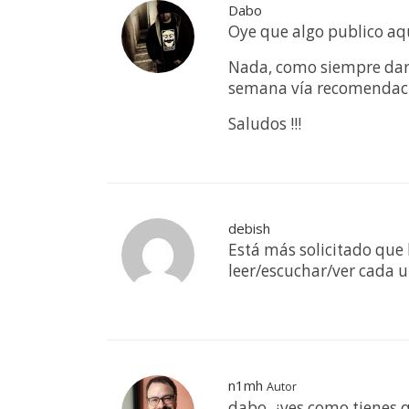
Dabo
Oye que algo publico aquí
Nada, como siempre dar 
semana vía recomendació
Saludos !!!
debish
Está más solicitado que 
leer/escuchar/ver cada u
n1mh
Autor
dabo, ¿ves como tienes qu