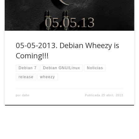
05-05-2013. Debian Wheezy is
Coming!!!
Debian 7
Debian GNU/Linux
Noticias
release
wheezy
por
dabo
Publicada
25 abril, 2013