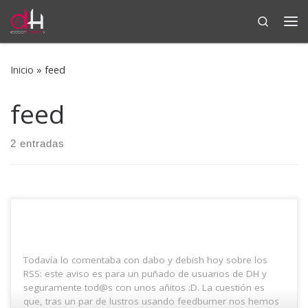
Search
Saltar al contenido
Me
Inicio
»
feed
feed
2 entradas
Todavía lo comentaba con dabo y debish hoy sobre los
RSS: este aviso es para un puñado de usuarios de DH y
seguramente tod@s con unos añitos :D. La cuestión es
que, tras un par de lustros usando feedburner nos hemos