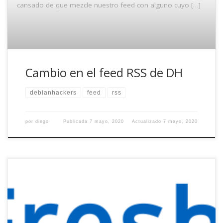
cansado de que mezcle nuestro feed con alguno cuyo […]
Cambio en el feed RSS de DH
debianhackers
feed
rss
por
diego
Publicada
7 mayo, 2020
Actualizado
7 mayo, 2020
Como un soplo de aire fresco, llega FreshRSS un
agregador de canales RSS libre y ligero donde mantener al
día y sincronizados vuestros feed RSS. Es compatible tanto