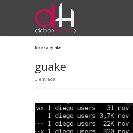
Saltar al contenido
Inicio
»
guake
guake
1 entrada
En la siguiente lista aparecen algunos
programas que últimamente se me han
antojado como imprescindibles. No hay un
orden concreto ni tampoco un único objetivo.