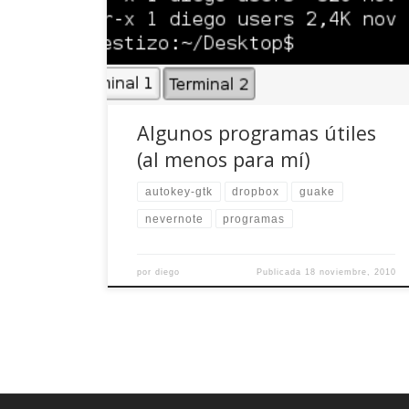
autokey-gtk: ¿cansado de escribir siempre lo
mismo? ¿Le aburre rellenar su nombre,
apellidos e incluir la fecha, hora y zona horaria
en cada parte de […]
Algunos programas útiles
(al menos para mí)
autokey-gtk
dropbox
guake
nevernote
programas
por
diego
Publicada
18 noviembre, 2010