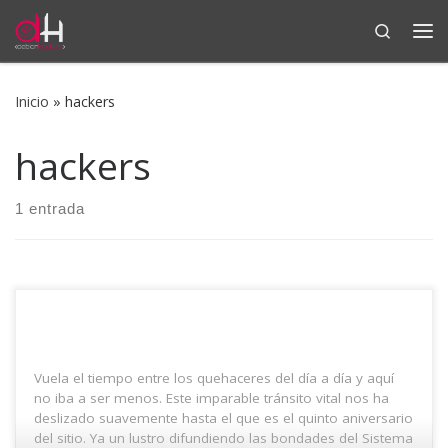
Search
Saltar al contenido
Me
Inicio
»
hackers
hackers
1 entrada
Vuela el tiempo entre los quehaceres del día a día y aquí
no iba a ser menos. Este imparable tránsito vital nos ha
deslizado suavemente hasta el que es el quinto aniversario
del sitio. Ya un lustro difundiendo las bondades del Sistema