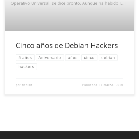
Operativo Universal, se dice pronto. Aunque ha habido […]
Cinco años de Debian Hackers
5 años
Aniversario
años
cinco
debian
hackers
por
debish
Publicada
21 marzo, 2015