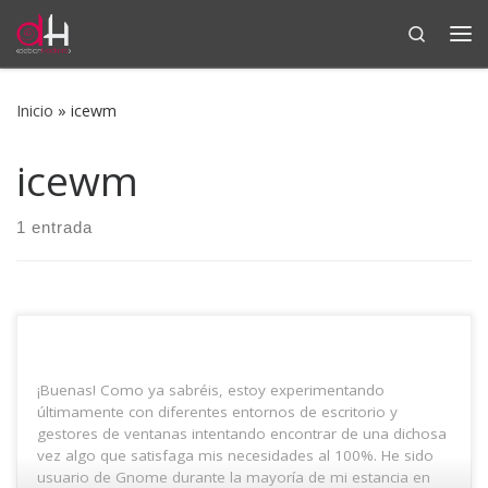
Search
Saltar al contenido
Me
Inicio
»
icewm
icewm
1 entrada
¡Buenas! Como ya sabréis, estoy experimentando
últimamente con diferentes entornos de escritorio y
gestores de ventanas intentando encontrar de una dichosa
vez algo que satisfaga mis necesidades al 100%. He sido
usuario de Gnome durante la mayoría de mi estancia en