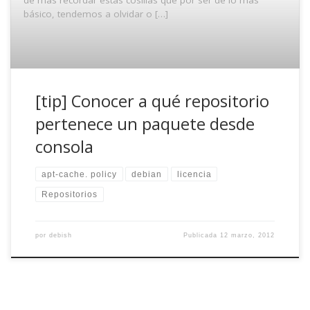
básico, tendemos a olvidar o […]
[tip] Conocer a qué repositorio
pertenece un paquete desde
consola
apt-cache. policy
debian
licencia
Repositorios
por
debish
Publicada
12 marzo, 2012