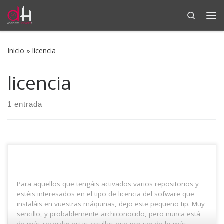
Search
Saltar al contenido
Me
Inicio
»
licencia
licencia
1 entrada
Para aquellos que tengáis activados varios repositorios y
estéis interesados en el tipo de licencia del sofware que
instaláis en vuestras máquinas, dejo este pequeño tip. Muy
sencillo, y probablemente archiconocido, pero nunca está
de más recordar estas cosillas que por ser de lo más