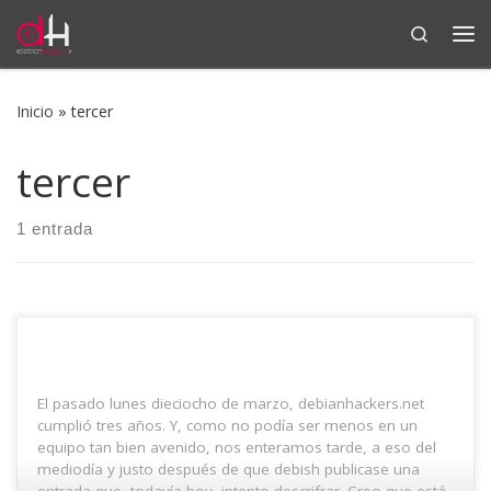
Search
Saltar al contenido
Me
Inicio
»
tercer
tercer
1 entrada
El pasado lunes dieciocho de marzo, debianhackers.net
cumplió tres años. Y, como no podía ser menos en un
equipo tan bien avenido, nos enteramos tarde, a eso del
mediodía y justo después de que debish publicase una
entrada que, todavía hoy, intento descrifrar. Creo que está