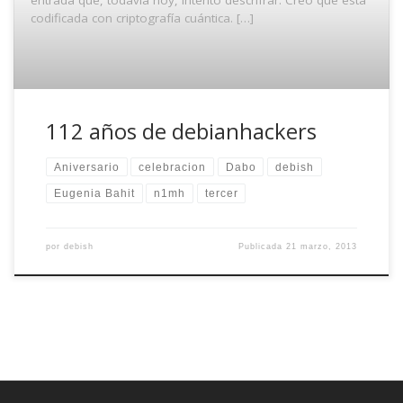
codificada con criptografía cuántica. […]
112 años de debianhackers
Aniversario
celebracion
Dabo
debish
Eugenia Bahit
n1mh
tercer
por
debish
Publicada
21 marzo, 2013