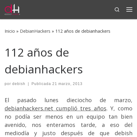
Search
Saltar al contenido
Me
Inicio
»
DebianHackers
»
112 años de debianhackers
112 años de
debianhackers
por
debish
|
Publicada
21 marzo, 2013
El pasado lunes dieciocho de marzo,
debianhackers.net cumplió tres años
. Y, como
no podía ser menos en un equipo tan bien
avenido, nos enteramos tarde, a eso del
mediodía y justo después de que debish