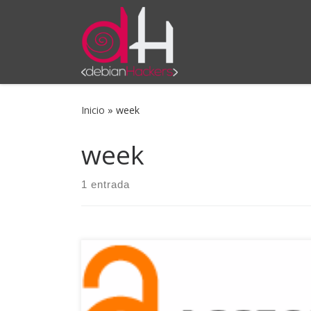
Saltar al contenido
Inicio
»
week
week
1 entrada
Si sois lectores habituales del sitio, estaréis
familiarizados con los conceptos de software
libre, conocimiento abierto y datos abiertos y