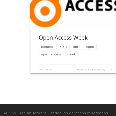
con lo conveniente de su uso para la difusión y
generación de conocimiento. El concepto de
Open Access (acceso abierto), a su vez, gira en
torno a éstos y defiende […]
Open Access Week
ciencia
I+D+i
libre
open
open access
week
por
debish
Publicada
22 octubre, 2012
© 2026
DebianHackers
– Todos los derechos reservados