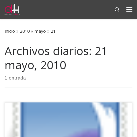
Search
Saltar al contenido
Me
Inicio
»
2010
»
mayo
»
21
Archivos diarios:
21
mayo, 2010
1 entrada
Hoy en día es bastante común que las empresas, sean del
tamaño que sean, utilicen servidores proxy (entre otros)