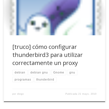
para filtrar el acceso a Internet y asegurarse la
productividad y, desde que éstos existen, los programas y
los sistemas operativos se han acostumbrado a lidiar con
ellos. Es tan sencillo […]
[truco] cómo configurar
thunderbird3 para utilizar
correctamente un proxy
debian
debian gnu
Gnome
gnu
programas
thunderbird
por
diego
Publicada
21 mayo, 2010